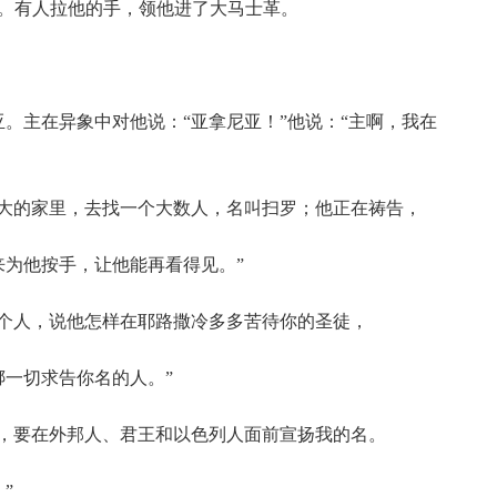
么。有人拉他的手，领他进了大马士革。
亚。主在异象中对他说：“亚拿尼亚！”他说：“主啊，我在
犹大的家里，去找一个大数人，名叫扫罗；他正在祷告，
来为他按手，让他能再看得见。”
这个人，说他怎样在耶路撒冷多多苦待你的圣徒，
绑一切求告你名的人。”
皿，要在外邦人、君王和以色列人面前宣扬我的名。
”