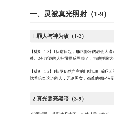
一、灵被真光照射（1-9）
1.罪人与神为敌（1-2）
【徒8：1-3】1从这日起，耶路撒冷的教会
处。2有虔诚的人把司提反埋葬了，为他捶胸大
【徒9：1-2】1扫罗仍然向主的门徒口吐威吓
找着信奉这道的人，无论男女，都准他捆绑带
2.真光照亮黑暗（3-9）