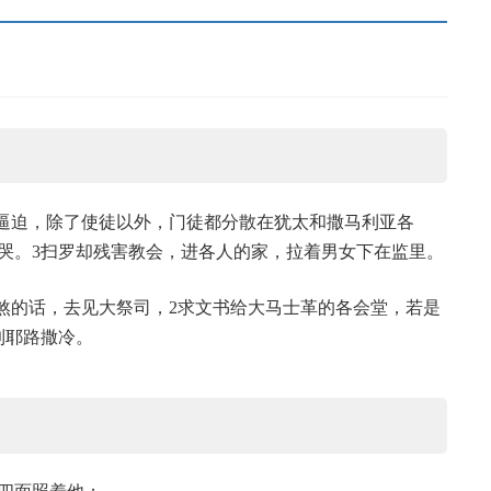
大遭逼迫，除了使徒以外，门徒都分散在犹太和撒马利亚各
哭。3扫罗却残害教会，进各人的家，拉着男女下在监里。
凶煞的话，去见大祭司，2求文书给大马士革的各会堂，若是
到耶路撒冷。