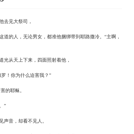
他去见大祭司，
这道的人，无论男女，都准他捆绑带到耶路撒冷。“主啊，
一道光从天上下来，四面照射着他，
扫罗！你为什么迫害我？”
迫害的耶稣。
。”
见声音，却看不见人。