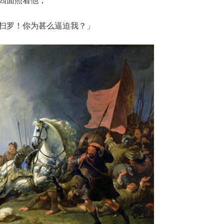
四面照着他；
扫罗！你为甚么逼迫我？」