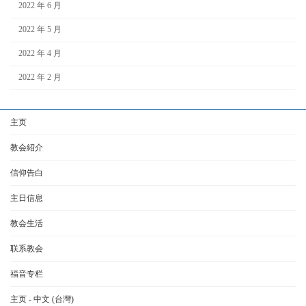
2022 年 6 月
2022 年 5 月
2022 年 4 月
2022 年 2 月
主页
教会紹介
信仰告白
主日信息
教会生活
联系教会
福音专栏
主页 - 中文 (台灣)