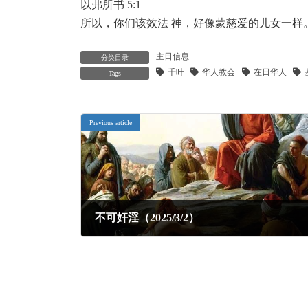
以弗所书 5:1
所以，你们该效法 神，好像蒙慈爱的儿女一样
主日信息
分类目录
千叶
华人教会
在日华人
Tags
Previous article
不可奸淫（2025/3/2）
2025年3月5日