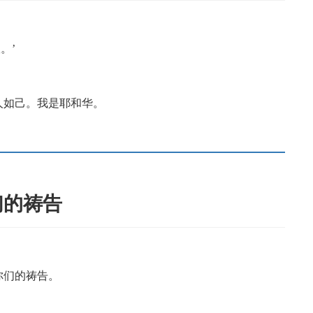
。’
人如己。我是耶和华。
们的祷告
你们的祷告。