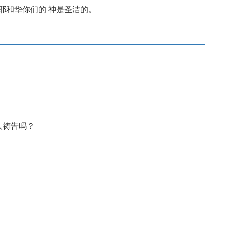
耶和华你们的 神是圣洁的。
人祷告吗？