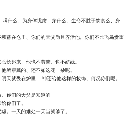
么、喝什么。为身体忧虑、穿什么。生命不胜于饮食么、身
不积蓄在仓里、你们的天父尚且养活他。你们不比飞鸟贵重
怎么长起来、他也不劳苦、也不纺线。
、他所穿戴的、还不如这花一朵呢。
、明天就丢在炉里、 神还给他这样的妆饰、何况你们呢。
。
西、你们的天父是知道的。
加给你们了。
忧虑。一天的难处一天当就够了。